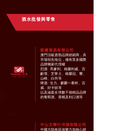
酒水批發與零售
凱權貿易有限公司
澳門頂級酒類品牌經銷商，具
市場領先地位，擁有眾多國際
品牌獨家代理權
烈酒
:
馬爹利、格蘭利威、百
齡壇、芝華士、格蘭冠、響、
山崎、白州等
啤酒
:
生力、麒麟一番榨、百
威、好卡頓等
以及涵蓋全球數千個精品品牌
的葡萄酒、香檳及利口酒等
中山文華行洋酒有限公司
中國大陸南區保樂力加核心經