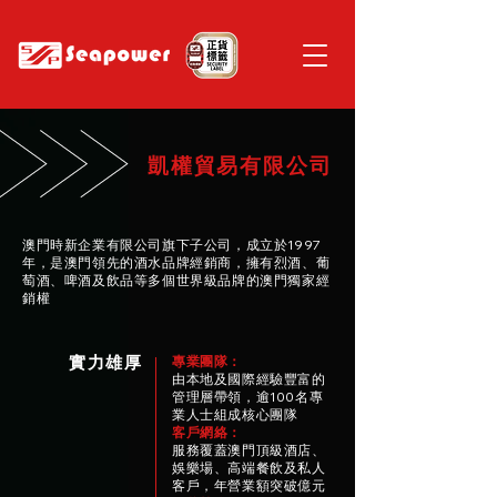
凱權貿易有限公司
澳門時新企業有限公司旗下子公司，成立於1997
年，是澳門領先的酒水品牌經銷商，擁有烈酒、葡
萄酒、啤酒及飲品等多個世界級品牌的澳門獨家經
銷權
實力雄厚
專業團隊：
由本地及國際經驗豐富的
管理層帶領，逾100名專
業人士組成核心團隊
客戶網絡：
服務覆蓋澳門頂級酒店、
娛樂場、高端餐飲及私人
客戶，年營業額突破億元