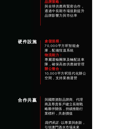
品牌策略：
與全球供應商緊密合作，
通過中長期市場規劃提升
品牌影響力與市佔率
硬件設施
倉儲規模：
70,000平方呎智能倉
庫，配備恆溫系統
物流能力：
專屬運輸團隊及輛配送車
隊，確保高效供應鏈管理
辦公整合：
10,000平方呎現代化辦公
空間，支持業務運營
合作共贏
與國際酒類品牌商、代理
商及尊貴客戶建立長期戰
略夥伴關係，持續推動行
業標杆，共創價值
​我們承諾
:
以專業與創新，
引領澳門酒水市場未來