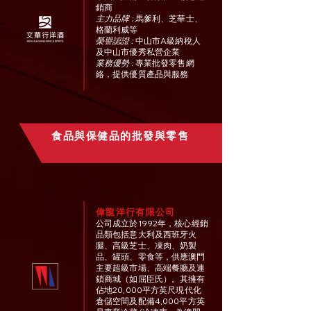
銷商
主力品牌
:
馬爹利、芝華士、
格蘭利威等
榮譽認證
:
中山市A級納稅人
及中山市優秀私營企業
業務優勢
:
專業批發零售網
絡，提供優質產品與服務
食品與保健品的批發與零售
偉龍洋行有限公司
公司成立於1992年，核心經銷
品類包括意大利及西班牙火
腿、高級芝士、凍肉、奶製
品、罐頭、零食等，供應澳門
主要超級市場、高端餐廳及連
鎖商城（如屈臣氏）。其擁有
佔地20,000平方英尺現代化
倉儲空間及配備4,000平方英