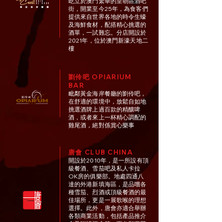
屹立於澳門繁華的皇朝區酒吧
街，開業至今25年，為食客們
提供來自世界各地的時令生蠔
及海鮮食材，配搭精心挑選的
酒單，一試難忘。分店開設於
2021年，位於澳門新濠天地二
樓
劉伶吧 OPIARIUM
BAR
毗鄰黃金海岸餐廳的劉伶吧，
在舒適的環境中，放鬆自如地
挑選酒牌上過百款的精釀啤
酒，或者來上一杯精心調配的
雞尾酒，絕對係賞心樂事
唐會 CLUB CHINA
開設於2010年，是一所設有頂
級餐酒、雪茄吧及私人卡拉
OK房的俱樂部。地處四通八
達的外港新填海區，是品嚐各
種雪茄、烈酒或頂級餐酒的最
佳場所，更是一展歌喉的理想
選擇。此外，唐會亦適合舉辦
各類商業活動，包括產品推介