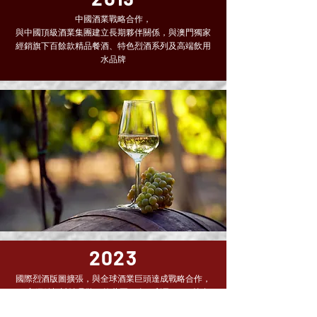
中國酒業戰略合作，
與中國頂級酒業集團建立長期夥伴關係，與澳門獨家
經銷旗下百餘款精品餐酒、特色烈酒系列及高端飲用
水品牌
2023
國際烈酒版圖擴張，與全球酒業巨頭達成戰略合作，
獨家經銷標誌性品牌：格蘭冠、金巴利及SKYY等多
款烈酒、利口酒及精品葡萄酒