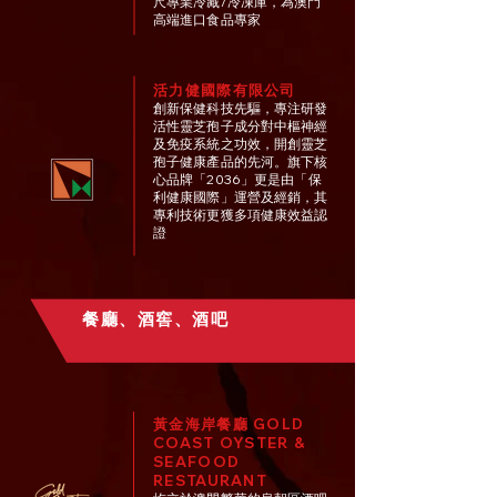
尺專業冷藏/冷凍庫，為澳門
高端進口食品專家
活力健國際有限公司
創新保健科技先驅，專注研發
活性靈芝孢子成分對中樞神經
及免疫系統之功效，開創靈芝
孢子健康產品的先河。旗下核
心品牌「2036」更是由「保
利健康國際」運營及經銷，其
專利技術更獲多項健康效益認
證
餐廳、酒窖、酒吧
黃金海岸餐廳 GOLD
COAST OYSTER &
SEAFOOD
RESTAURANT