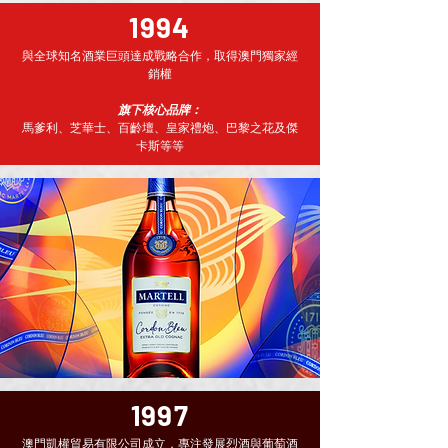
1994
與全球知名酒業巨頭達成戰略合作，取得澳門獨家經
銷權
旗下核心品牌：
馬爹利、芝華士、百齡壇、皇家禮炮、巴黎之花及傑
卡斯等等
1997
澳門凱權貿易有限公司成立，專注發展烈酒與葡萄酒